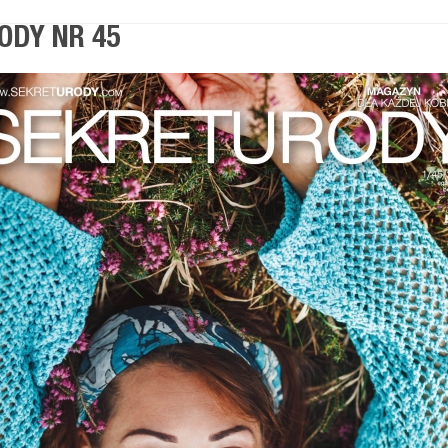
ODY NR 45
klub sekreturody